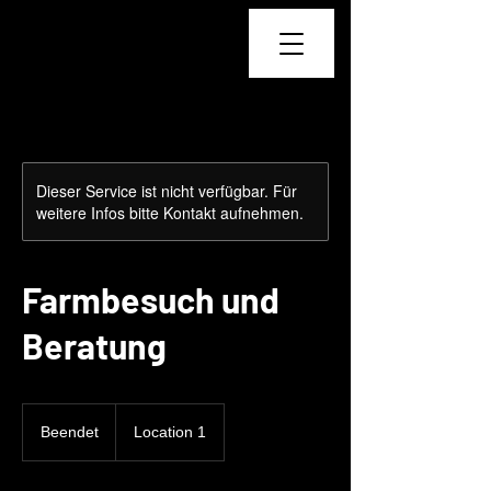
Sunny Island Alpacas
Zucht
Dieser Service ist nicht verfügbar. Für
weitere Infos bitte Kontakt aufnehmen.
Farmbesuch und
Beratung
Beendet
B
Location 1
e
e