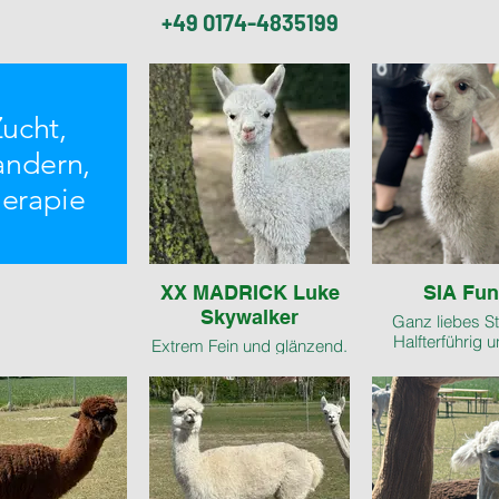
+49 0174-4835199
ucht,
ndern,
erapie
XX MADRICK Luke
SIA Fu
Skywalker
Ganz liebes St
Halfterführig 
Extrem Fein und glänzend.
umgängli
Grannenfrei. 11,9 Mic.
SD 2,6, Histogramm liegt
1.500,0
vor
Vollbruder zu XX
Zauberhaftes 
MADRICK Lexus X
zum Liebh
8.000,00 €