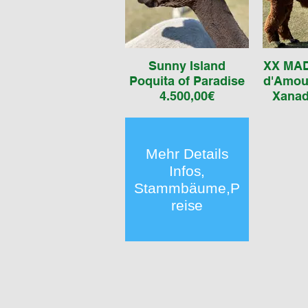
Sunny Island
XX MAD
Poquita of Paradise
d'Amou
4.500,00€
Xanad
für Jul
4.500,00€
Vater
Vater AOP Silver Fern, cl.
In
grey
Mehr Details
Mutter AOP Padmé
4
Infos,
(auf Wunsch gedeckt),
auf W
Stammbäume,P
roan
reise