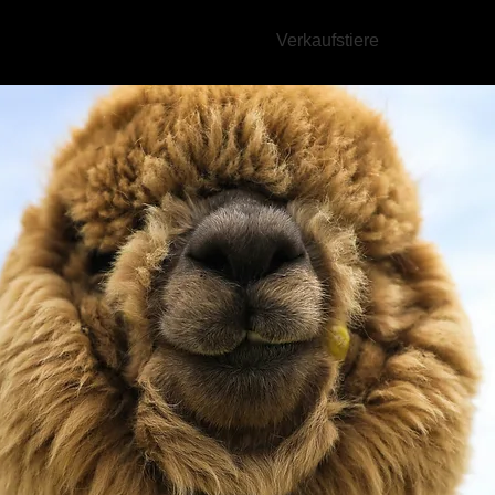
uten Huacaya
Unsere Suris
Verkaufstiere
Fohlen 20