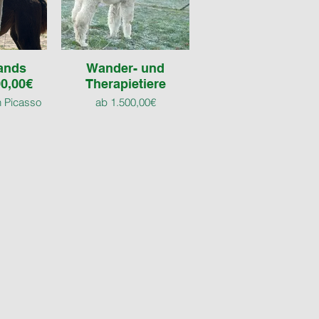
ands
Wander- und
0,00€
Therapietiere
n Picasso
ab 1.500,00€
na vom
rg
 ob Zucht
tier