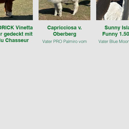
RICK Vinetta
Capricciosa v.
Sunny Isl
r gedeckt mit
Oberberg
Funny 1.50
u Chasseur
Vater PRO Palmiro vom
Vater Blue Moo
i/August 2025
Oberberg
Mutter Festi
Mutter Capri vom
Oberbe
 OLD Te Amour
Oberberg
fos folgen
3.500,00€
Preis abhängig
4.000,00€
oder Hobby
.500,00€
unsch gedeckt