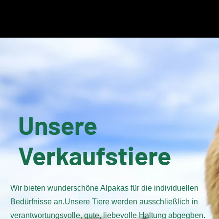
Sunny Island Alpacas Zucht
Start
Hengste Huacaya
St
Unsere
Verkaufstiere
Wir bieten wunderschöne Alpakas für die individuellen
Bedürfnisse an.Unsere Tiere werden ausschließlich in
verantwortungsvolle, gute, liebevolle Haltung abgegben.