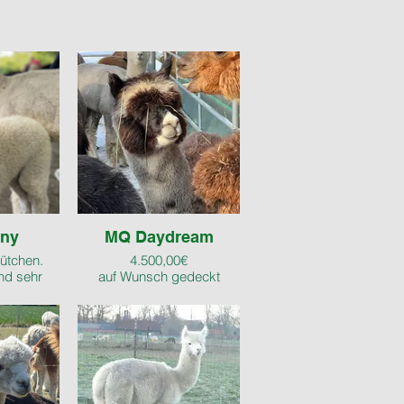
nny
MQ Daydream
ütchen.
4.500,00€
und sehr
auf Wunsch gedeckt
ch
0€
Stütchen
aben