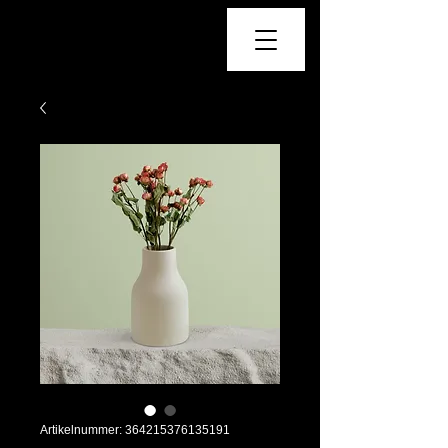
Sunny Island Alpacas
Zucht
Artikelnummer: 364215376135191